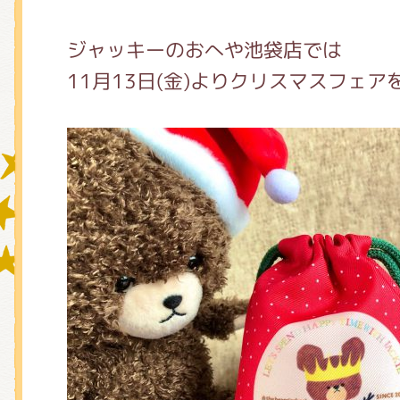
ジャッキーのおへや池袋店では
グッズインフォメーション
11月13日(金)よりクリスマスフェア
ミュージカル・コンサート
おたのしみコンテンツ(クイズ・A
チア ジャッキーズ！