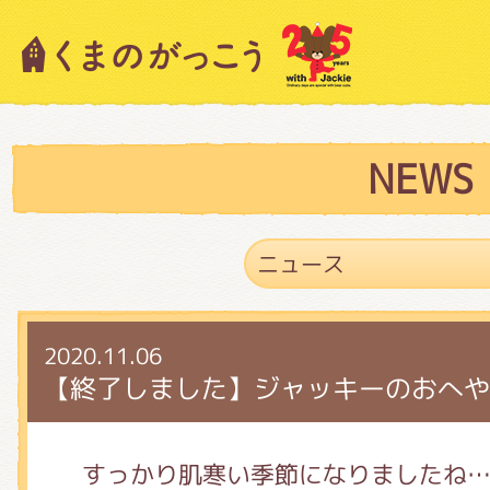
キャラクター紹介
ニュース
NEWS
スタッフブログ
2020.11.06
絵本・作家紹介
【終了しました】ジャッキーのおへや
ショップインフォメーション
すっかり肌寒い季節になりましたね