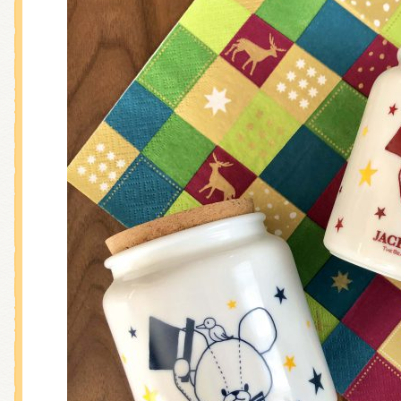
くまのがっこう しょくいんしつ
くまのがっこう 家庭科部