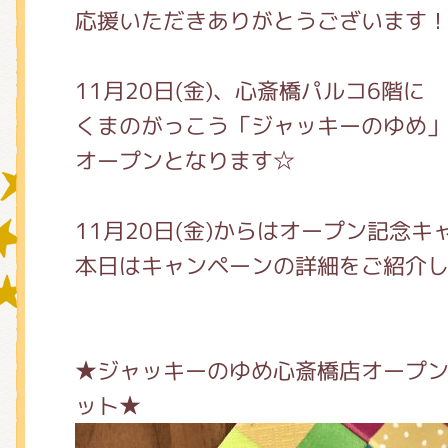
応援いただきありがとうございます
グッズインフォメーション
11月20日(金)、心斎橋パルコ6階に
くまのがっこう「ジャッキーのゆめ
オープンとなります☆
ミュージカル・コンサート
11月20日(金)からはオープン記念
本日はキャンペーンの詳細をご紹介し
おたのしみコンテンツ(クイズ・A
チア ジャッキーズ！
★ジャッキーのゆめ心斎橋店オープ
ット★