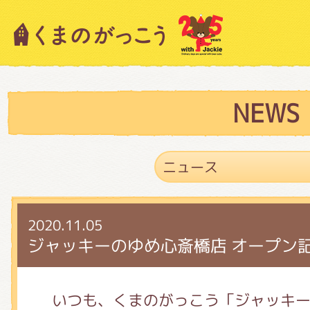
キャラクター紹介
ニュース
NEWS
スタッフブログ
2020.11.05
絵本・作家紹介
ジャッキーのゆめ心斎橋店 オープン
ショップインフォメーション
いつも、くまのがっこう「ジャッキ