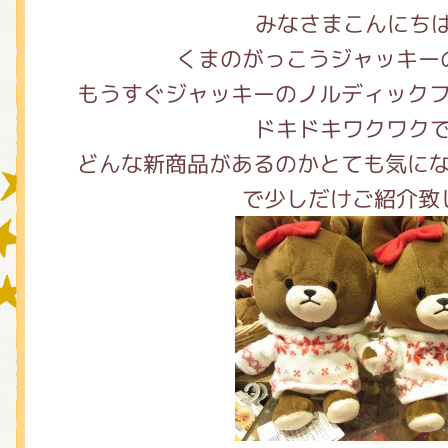
みなさまこんにち
くまのがっこうジャッキー
グッズインフォメーション
もうすぐジャッキーのノルディック
ドキドキワクワク
どんな新商品があるのかとても気に
ミュージカル・コンサート
で少しだけご紹介致
おたのしみコンテンツ(クイズ・A
チア ジャッキーズ！