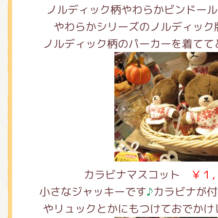
くまのがっこう しょくいんしつ
ノルディック柄やわらかビンドー
やわらかシリーズのノルディック
ノルディック柄のパーカーを着てて
くまのがっこう 家庭科部
カラビナマスコット
￥１
小さなジャッキーです
♪
カラビナが付
やリュックとかにもつけておでかけ