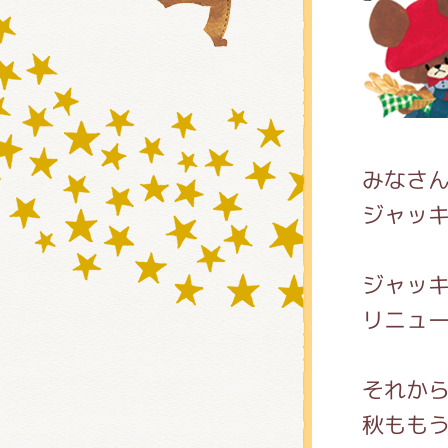
グッズ
ミュー
みなさん
ジャッ
おたの
ジャッ
リニュ
チア 
それか
秋もも