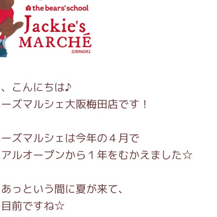
インフォメーション
ジカル・コンサート
、こんにちは♪
キーズマルシェ大阪梅田店です！
しみコンテンツ(クイズ・AR・診断・占い
キーズマルシェは今年の４月で
ーアルオープンから１年をむかえました☆
ジャッキーズ！
らあっという間に夏が来て、
う目前ですね☆