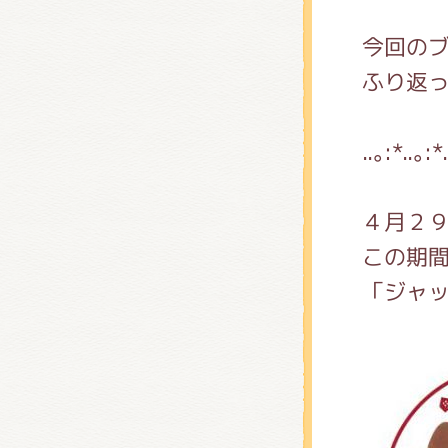
くまの
今回の
ふり返っ
くまの
..｡:*..｡:*
４月２
この期
「ジャ