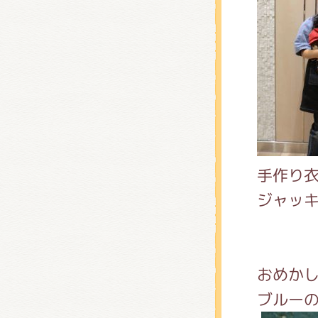
手作り
ジャッ
おめか
ブルー