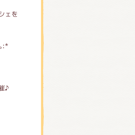
シェを
.｡:*
開催♪