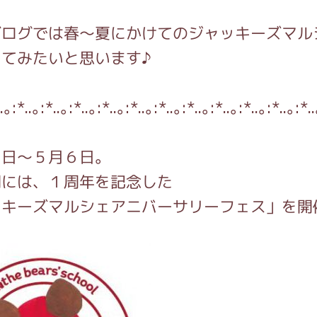
がっこう しょくいんしつ
ブログでは春～夏にかけてのジャッキーズマル
てみたいと思います♪
がっこう 家庭科部
..｡:*..｡:*..｡:*..｡:*..｡:*..｡:*..｡:*..｡:*..｡:*..｡:*..｡:*.
９日～５月６日。
間には、１周年を記念した
ッキーズマルシェアニバーサリーフェス」を