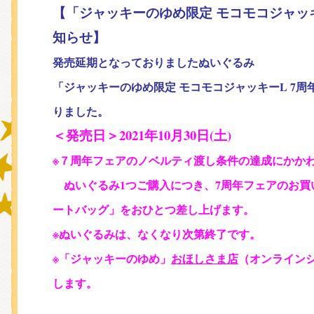
【「ジャッキーのゆめ限定 モコモコジャッキ
知らせ】
グッズインフォメーション
発売延期となっておりましたぬいぐるみ
「ジャッキーのゆめ限定 モコモコジャッキーL 7周年」
りました。
ミュージカル・コンサート
＜発売日＞2021年10月30日(土)
※７周年フェアのノベルティ渡し条件の達成にかか
おたのしみコンテンツ(クイズ・A
ぬいぐるみ1つご購入につき、7周年フェアのお買
ートバッグ」をおひとつ差し上げます。
※ぬいぐるみは、なくなり次第終了です。
チア ジャッキーズ！
※「ジャッキーのゆめ」
おほしさま店
（オンライン
します。