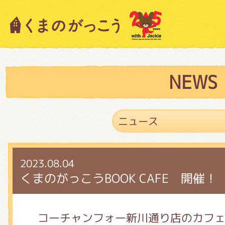
キャラクター紹介
ニュース
NEWS
スタッフブログ
2023.08.04
絵本・作家紹介
くまのがっこうBOOK CAFE 開催！
ショップインフォメーション
コーチャンフォー新川通り店のカフ