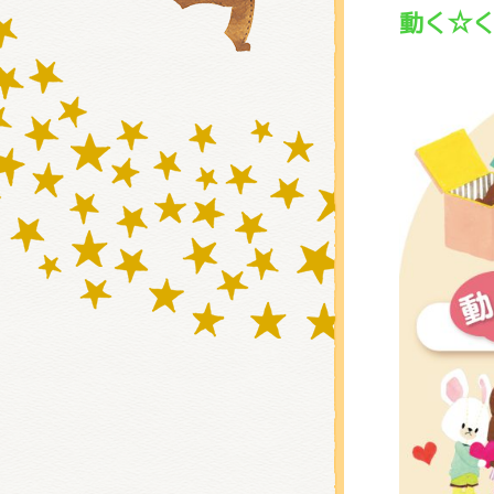
動く☆
グッズ
ミュー
おたの
チア 