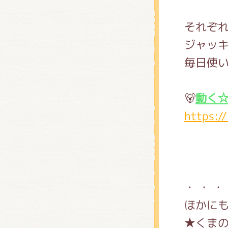
それぞ
ジャッ
毎日使い
🐻
動く☆
https:/
・ ・ ・
ほかにも
★くまの