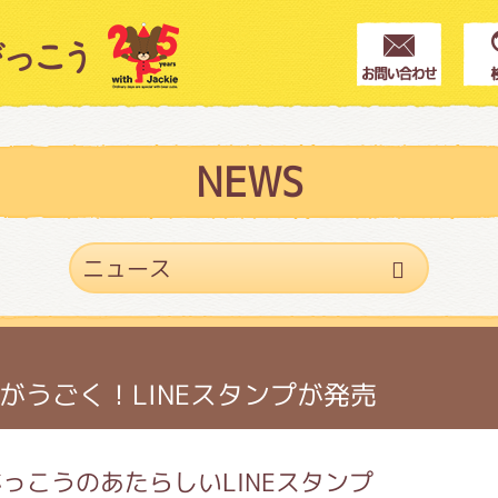
クター紹介
ス
NEWS
フブログ
作家紹介
がうごく！LINEスタンプが発売
プインフォメーション
っこうのあたらしいLINEスタンプ