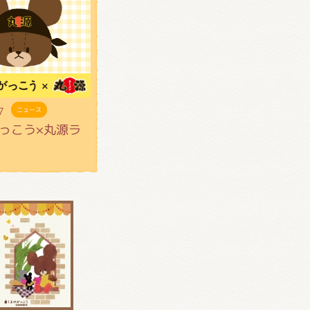
7
ニュース
っこう×丸源ラ