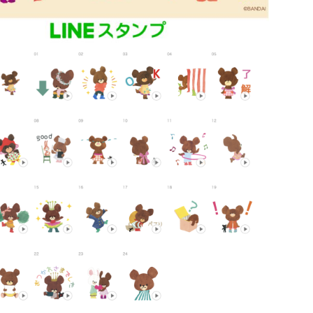
がっこう しょくいんしつ
がっこう 家庭科部