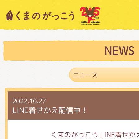
キャラクター紹介
ニュース
NEWS
スタッフブログ
2022.10.27
絵本・作家紹介
LINE着せかえ配信中！
ショップインフォメーション
くまのがっこう LINE着せか