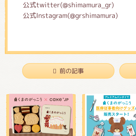
公式twitter(@shimamura_gr)
公式Instagram(@grshimamura)
前の記事