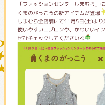
「ファッションセンターしまむら」
くまのがっこうの新アイテムが登場
グッズインフォメーション
しまむら全店舗にて11月5日(土)よ
使いやすいエプロンや、かわいいイ
ぜひチェックしてくださいね
ミュージカル・コンサート
おたのしみコンテンツ(クイズ・A
チア ジャッキーズ！