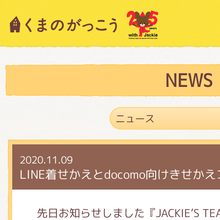
キャラクター紹介
ニュース
NEWS
スタッフブログ
2020.11.09
絵本・作家紹介
LINE着せかえとdocomo向けきせ
ショップインフォメーション
先日お知らせしました『JACKIE’S TEA