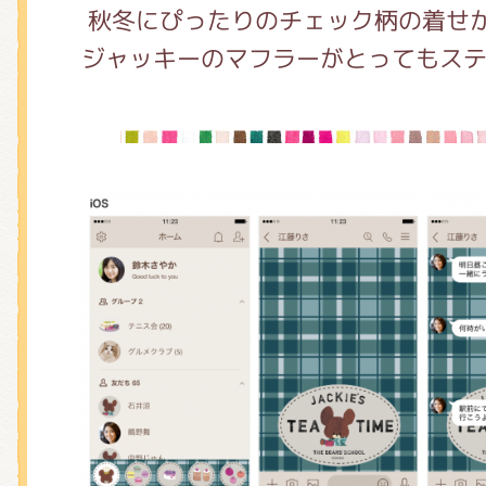
くまのがっこう しょくいんしつ
秋冬にぴったりのチェック柄の着せか
ジャッキーのマフラーがとってもス
くまのがっこう 家庭科部