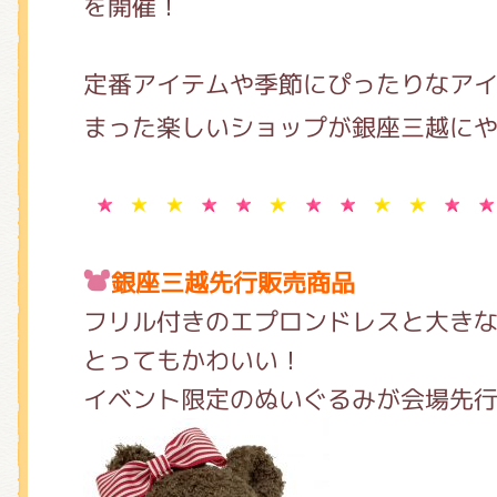
を開催！
くまのがっこう しょくいんしつ
定番アイテムや季節にぴったりなアイ
くまのがっこう 家庭科部
まった楽しいショップが銀座三越に
銀座三越先行販売商品
フリル付きのエプロンドレスと大き
とってもかわいい！
イベント限定のぬいぐるみが会場先行