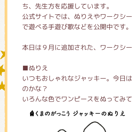
ち、先生方を応援しています。
公式サイトでは、ぬりえやワークシ
グッズインフォメーション
で遊べる手遊び歌などを公開中です
本日は９月に追加された、ワークシ
ミュージカル・コンサート
■ぬりえ
いつもおしゃれなジャッキー。今日
おたのしみコンテンツ(クイズ・A
のかな？
いろんな色でワンピースをぬってみ
チア ジャッキーズ！