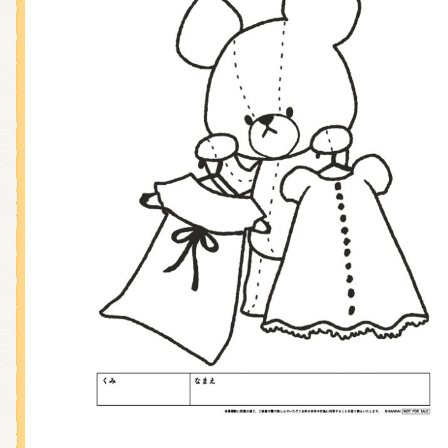
くまのがっこう しょくいんしつ
くまのがっこう 家庭科部