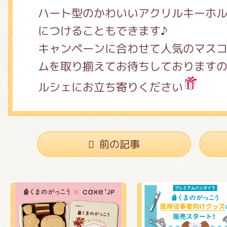
くまのがっこう しょくいんしつ
ハート型のかわいいアクリルキーホ
につけることもできます♪
キャンペーンに合わせて人気のマス
くまのがっこう 家庭科部
ムを取り揃えてお待ちしております
ルシェにお立ち寄りください
前の記事