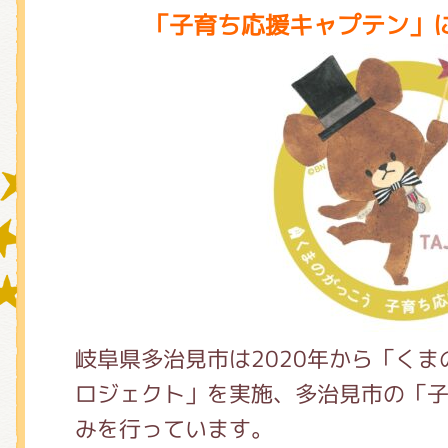
「子育ち応援キャプテン」
グッズインフォメーション
ミュージカル・コンサート
おたのしみコンテンツ(クイズ・A
岐阜県多治見市は2020年から「く
チア ジャッキーズ！
ロジェクト」を実施、多治見市の「
みを行っています。