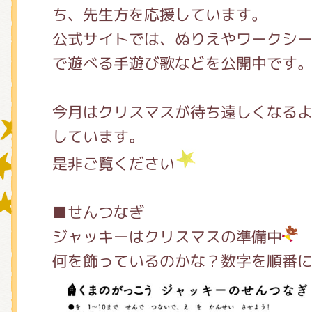
ち、先生方を応援しています。
公式サイトでは、ぬりえやワークシ
グッズインフォメーション
で遊べる手遊び歌などを公開中です
今月はクリスマスが待ち遠しくなる
ミュージカル・コンサート
しています。
是非ご覧ください
おたのしみコンテンツ(クイズ・A
■せんつなぎ
ジャッキーはクリスマスの準備中
チア ジャッキーズ！
何を飾っているのかな？数字を順番