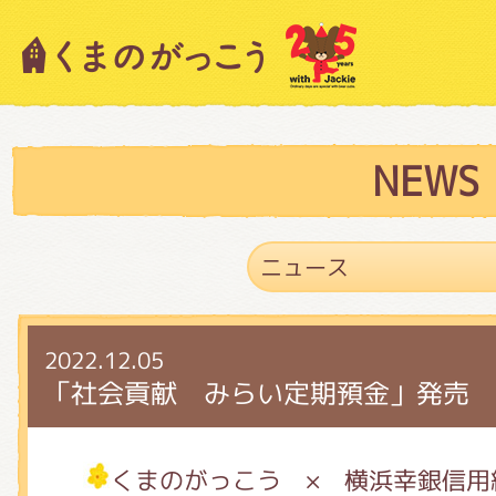
キャラクター紹介
ニュース
NEWS
スタッフブログ
2022.12.05
絵本・作家紹介
「社会貢献 みらい定期預金」発売
ショップインフォメーション
くまのがっこう × 横浜幸銀信用