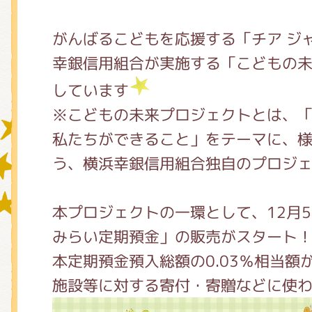
がんばるこどもを応援する「チア ジ
グッズインフォメーション
幸銀信用組合が実施する「こどもの
しています
※こどもの未来プロジェクトとは、
ミュージカル・コンサート
私たちができること」をテーマに、
う、横浜幸銀信用組合独自のプロジ
おたのしみコンテンツ(クイズ・A
本プロジェクトの一環として、12月
みらい定期預金」の販売がスタート
チア ジャッキーズ！
本定期預金預入総額の0.03％相当額
施設等に対する寄付・寄贈などに使