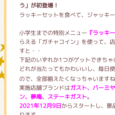
う」が初登場！
ラッキーセットを食べて、ジャッキ
グッズインフォメーション
小学生までの特別メニュー
『ラッキ
らえる「ガチャコイン」を使って、
ミュージカル・コンサート
すと・・
下記のいずれか1つがゲットできちゃ
おたのしみコンテンツ(クイズ・A
どれが当たってもかわいいし、毎日
ので、全部揃えたくなっちゃいます
実施店舗ブランドは
ガスト、バーミ
チア ジャッキーズ！
ン、夢庵、ステーキガスト
。
2021年12月9日
からスタートし、景
ります。