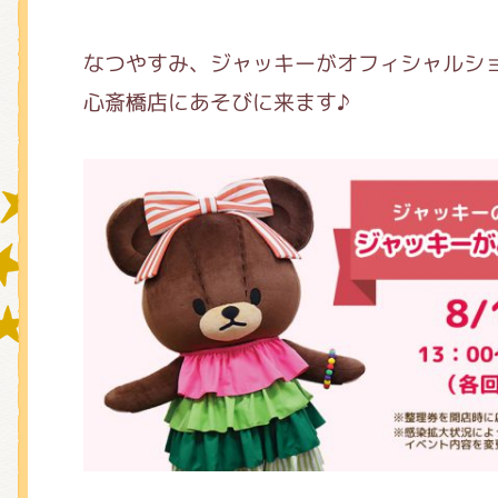
なつやすみ、ジャッキーがオフィシャルシ
グッズインフォメーション
心斎橋店にあそびに来ます♪
ミュージカル・コンサート
おたのしみコンテンツ(クイズ・A
チア ジャッキーズ！