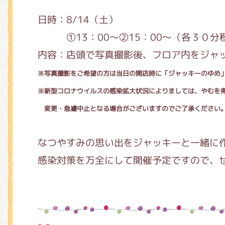
くまのがっこう しょくいんしつ
日時：8/14（土）
①13：00～②15：00～（各３０分
くまのがっこう 家庭科部
内容：店頭で写真撮影後、フロア内をジャ
※写真撮影をご希望の方は当日の開店時に「ジャッキーのゆめ
※新型コロナウイルスの感染拡大状況によりましては、やむを
変更・急遽中止となる場合がございますのでご了承ください
なつやすみの思い出をジャッキーと一緒に
感染対策を万全にして開催予定ですので、