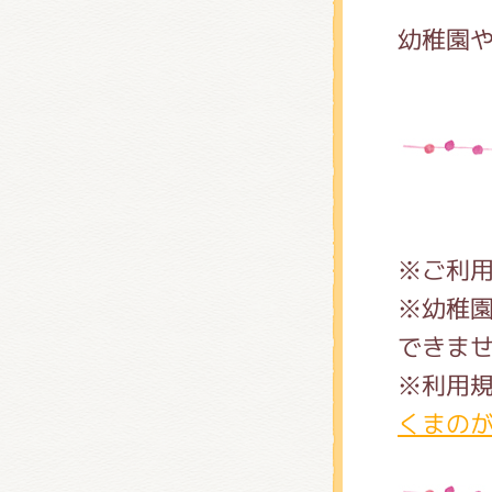
幼稚園
※ご利
※幼稚
できま
※利用
くまの