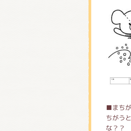
■まち
ちがう
な？？