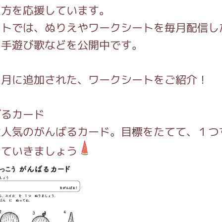
生方を応援しています。
イトでは、ぬりえやワークシートを毎月配信し
インフォメーション
る手遊び歌などを公開中です。
８月に追加された、ワークシートをご紹介！
ジカル・コンサート
ばるカード
大人気のがんばるカード。目標をたてて、１つ
しみコンテンツ(クイズ・AR・診断・占い
っていきましょう
ジャッキーズ！