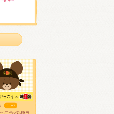
7
ニュース
っこう×丸源ラ