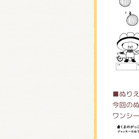
くまの
くまの
■ぬり
今回の
ワンシ