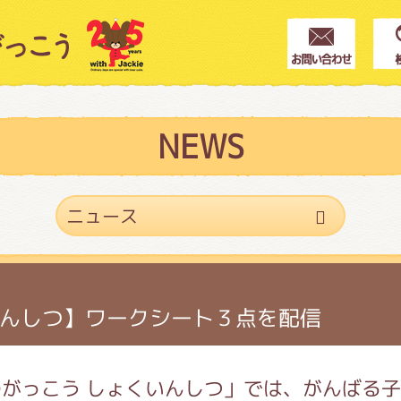
クター紹介
ス
NEWS
フブログ
作家紹介
んしつ】ワークシート３点を配信
プインフォメーション
がっこう しょくいんしつ」では、がんばる