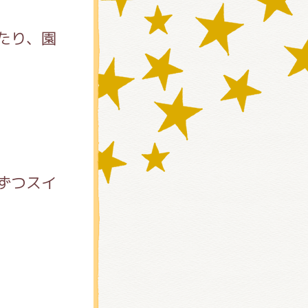
たり、園
ずつスイ
)