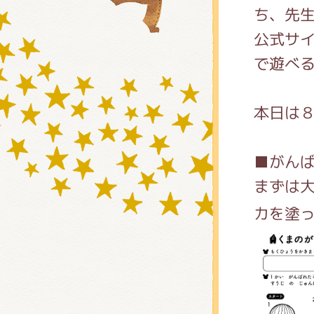
ち、先
公式サ
グッズ
で遊べ
本日は
ミュー
■がん
まずは
おたの
カを塗
チア 