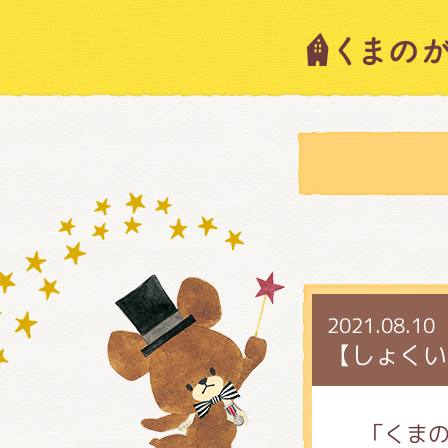
キャラ
ニュー
スタッ
2021.08.10
絵本・
【しょくい
ショッ
「くまの