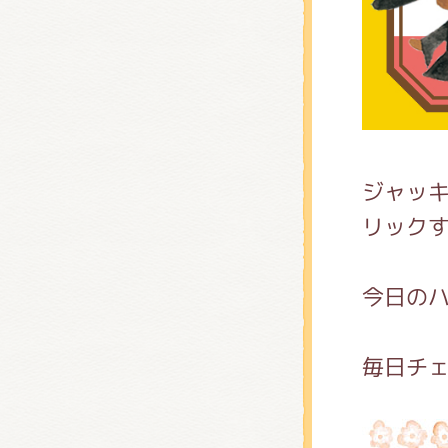
くまの
くまの
ジャッキ
リック
今日の
毎日チ