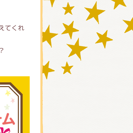
えてくれ
？
)