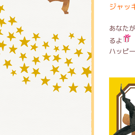
ジャッ
グッズ
あなた
るよ
ハッピ
ミュー
おたの
チア 