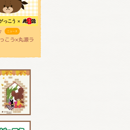
7
ニュース
っこう×丸源ラ