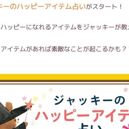
キーのハッピーアイテム占い
がスタート！
インフォメーション
がハッピーになれるアイテムをジャッキーが教
ーアイテムがあれば素敵なことが起こるかも？
ジカル・コンサート
しみコンテンツ(クイズ・AR・診断・占い
ジャッキーズ！