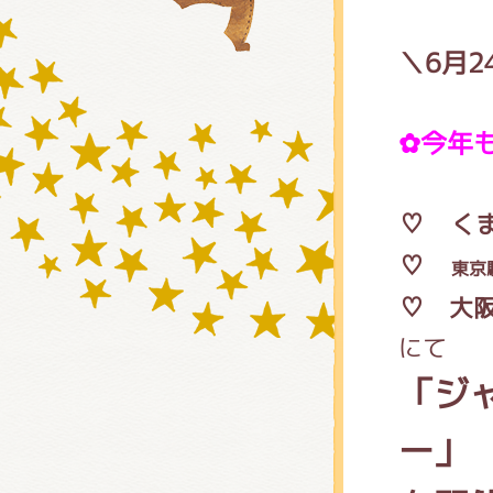
＼6月
グッズ
✿今年
ミュー
♡
く
♡
東京
おたの
♡
大阪
にて
「ジ
チア 
ー」