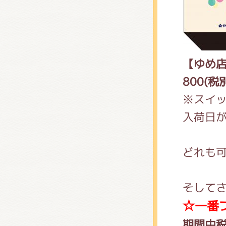
【ゆめ店
800(税
※スイッ
入荷日
どれも可
そして
☆一番
期間中