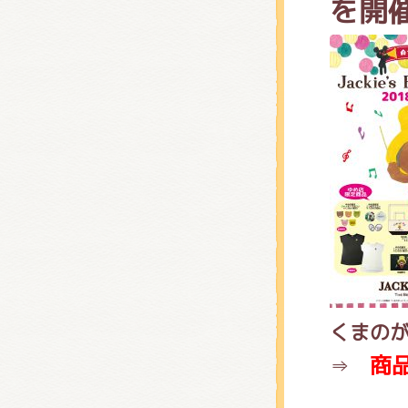
を開
くまの
くまの
くまの
商品
⇒