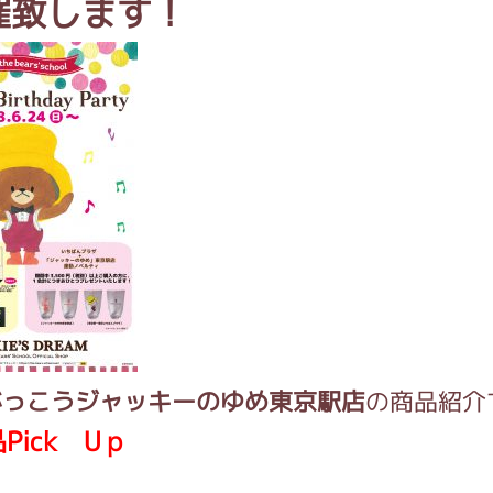
催致します！
がっこう しょくいんしつ
がっこう 家庭科部
がっこうジャッキーのゆめ東京駅店
の商品紹介
Pick Uｐ