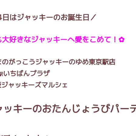
24日はジャッキーのお誕生日／
インフォメーション
も大好きなジャッキーへ愛をこめて！✿
ジカル・コンサート
まのがっこうジャッキーのゆめ東京駅店
いちばんプラザ
駅
しみコンテンツ(クイズ・AR・診断・占い
ジャッキーズマルシェ
ャッキーのおたんじょうびパー
ジャッキーズ！