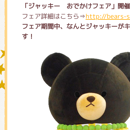
「ジャッキー おでかけフェア」開催
フェア詳細はこちら⇒
http://bears-s
グッズインフォメーション
フェア期間中、なんとジャッキーが
す！
ミュージカル・コンサート
おたのしみコンテンツ(クイズ・A
チア ジャッキーズ！