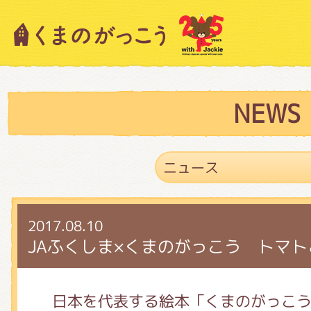
キャラクター紹介
ニュース
NEWS
スタッフブログ
2017.08.10
絵本・作家紹介
JAふくしま×くまのがっこう トマ
ショップインフォメーション
日本を代表する絵本「くまのがっこ