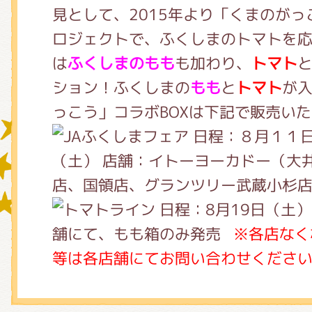
見として、2015年より「くまのが
ロジェクトで、ふくしまのトマトを応
グッズインフォメーション
は
ふくしまのもも
も加わり、
トマト
ション！ふくしまの
もも
と
トマト
が
っこう」コラボBOXは下記で販売い
ミュージカル・コンサート
日程：８月１１
（土） 店舗：イトーヨーカドー（大
店、国領店、グランツリー武蔵小杉
おたのしみコンテンツ(クイズ・A
日程：8月19日（土）
舗にて、もも箱のみ発売
※各店なく
チア ジャッキーズ！
等は各店舗にてお問い合わせくださ