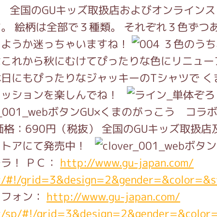
！
全国のGUキッズ取扱店およびオンラインス
。 絵柄は全部で３種類。 それぞれ３色ずつ
インフォメーション
しようか迷っちゃいますね！
３色のうち
これから秋にむけてぴったりな色にリニューア
日にもぴったりなジャッキーのTシャツで く
ジカル・コンサート
ァッションを楽しんでね！
GU×くまのがっこう コラ
価格：690円（税抜） 全国のGUキッズ取扱店
しみコンテンツ(クイズ・AR・診断・占い
ストアにて発売中！
ラ！ ＰＣ：
http://www.gu-japan.com/
ジャッキーズ！
t/#!/grid=3&design=2&gender=&color=&
トフォン：
http://www.gu-japan.com/
t/sp/#!/grid=3&design=2&gender=&color