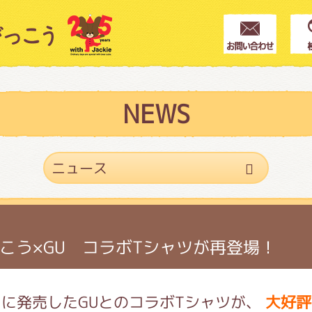
クター紹介
ス
NEWS
フブログ
作家紹介
こう×GU コラボTシャツが再登場！
プインフォメーション
に発売したGUとのコラボTシャツが、
大好評