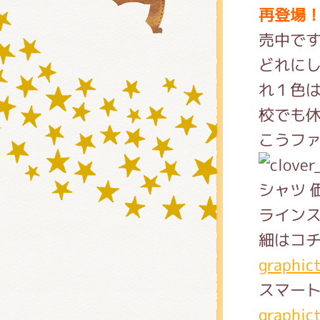
再登場
売中です
グッズ
どれに
れ１色は
校でも休
ミュー
こうフ
シャツ 
おたの
ライン
細はコチ
チア 
graphic
スマー
graphic