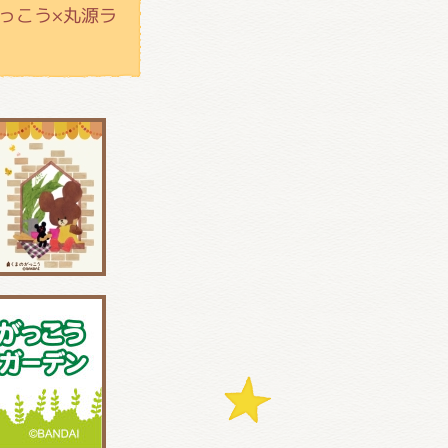
っこう×丸源ラ