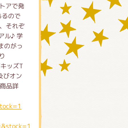
トアで発
あるので
、それぞ
ル♪ 学
まのがっ
ボキッズT
及びオン
)
商品詳
stock=1
=&stock=1