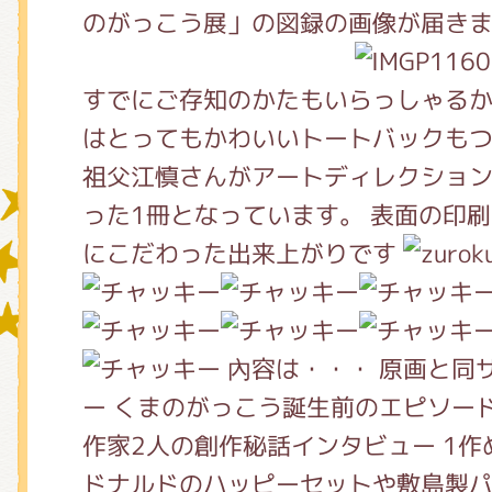
のがっこう展」の図録の画像が届き
グッズインフォメーション
すでにご存知のかたもいらっしゃる
はとってもかわいいトートバックも
祖父江慎さんがアートディレクショ
ミュージカル・コンサート
った1冊となっています。 表面の印
にこだわった出来上がりです
おたのしみコンテンツ(クイズ・A
內容は・・・ 原画と同
チア ジャッキーズ！
ー くまのがっこう誕生前のエピソー
作家2人の創作秘話インタビュー 1作
ドナルドのハッピーセットや敷島製