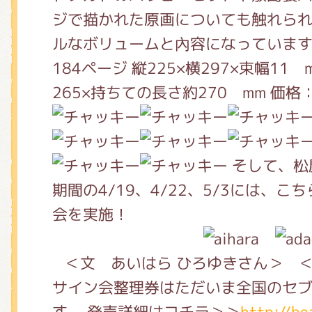
くまのがっこう しょくいんしつ
ジで描かれた原画についても触れられ
ルなボリュームと內容になっています
184ページ 縦225×横297×束幅11 
くまのがっこう 家庭科部
265×持ちての長さ約270 mm 価格：
そして、松
期間の4/19、4/22、5/3には、
会を実施！
＜文 あいはら ひろゆきさん＞ ＜
サイン会整理券はただいま全国のセ
す。 発売詳細はコチラ＞＞
http://be