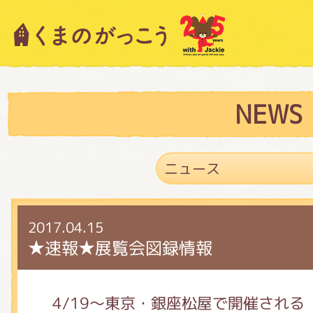
キャラクター紹介
ニュース
NEWS
スタッフブログ
2017.04.15
絵本・作家紹介
★速報★展覧会図録情報
ショップインフォメーション
4/19～東京・銀座松屋で開催される