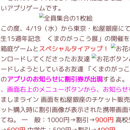
がっこう しょくいんしつ
いいアプリゲームです。
この度、4/19（水）から東京・松屋銀座に
がっこう 家庭科部
生15週年記念 くまのがっこう展」の開催
・箱庭ゲームと
スペシャルタイアップ！
ウンロードしてくださったお友達
ードしようとしているお友達 「くまのがっ
ムの
アプリのお知らせに割引券が出現
するよ。
し、画面右上のメニューボタンから、お知らせ
画面を松屋銀座のチケット販売
ケット購入時に割引画像が表示された携帯画面
てね。 一 般：1000円→割引→
900円
高校
引→
600円
中学生：500円→割引→
400円