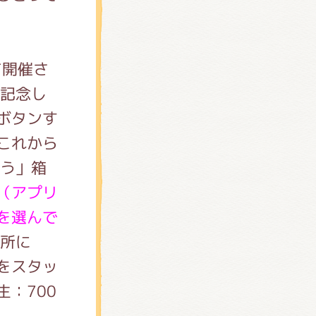
て開催さ
を記念し
す
これから
こう」箱
（アプリ
を選んで
所に
をスタッ
生：700