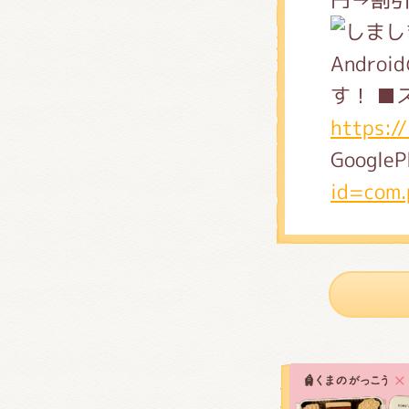
Andr
す！ ■ス
https:/
GoogleP
id=com.