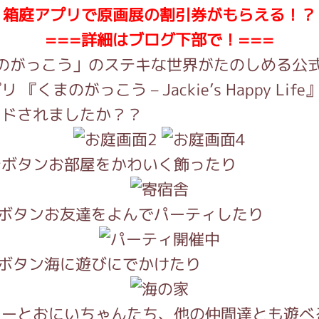
箱庭アプリで原画展の割引券がもらえる！？
===詳細はブログ下部で！===
インフォメーション
のがっこう」のステキな世界がたのしめる公
 『くまのがっこう – Jackie’s Happy Lif
ードされましたか？？
ジカル・コンサート
お部屋をかわいく飾ったり
しみコンテンツ(クイズ・AR・診断・占い
お友達をよんでパーティしたり
ジャッキーズ！
海に遊びにでかけたり
キーとおにいちゃんたち、他の仲間達とも遊べ