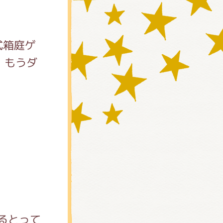
式箱庭ゲ
e』 もうダ
)
るとって