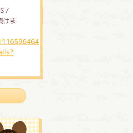
S /
頂けま
id1116596464
ails?