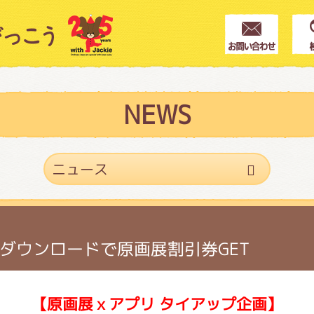
クター紹介
ス
NEWS
フブログ
作家紹介
ダウンロードで原画展割引券GET
プインフォメーション
【原画展ｘアプリ タイアップ企画】