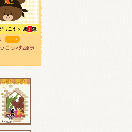
7
ニュース
っこう×丸源ラ