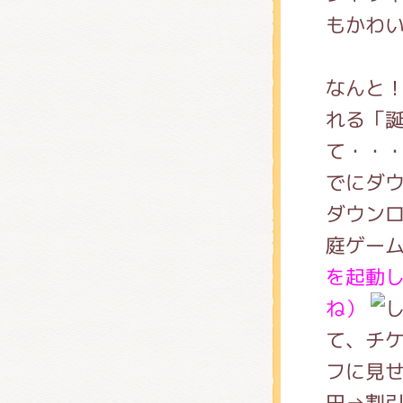
くまの
もかわ
なんと！
くまの
れる「誕
て・・
でにダ
ダウンロ
庭ゲー
を起動
ね）
て、チ
フに見せ
円→割