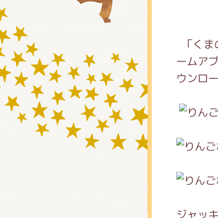
グッズ
「くま
ームアプリ
ウンロ
ミュー
おたの
チア 
ジャッ