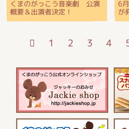
くまのがっこう音楽劇 公演
6
概要＆出演者決定！
が
1
2
3
4