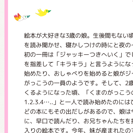
グッズインフォメーション
絵本が大好きな3歳の娘。生後間もない
を読み聞かせ、寝かしつけの時にと夜の
ミュージカル・コンサート
初の一冊は「ジャッキーつきへいく」で
を指差して「キラキラ」と言うようにな
始めたり、おしゃべりを始めると娘がジ
おたのしみコンテンツ(クイズ・A
がっこうの一員のようです。そして、2
くるようになった頃、「くまのがっこう
1.2.3.4…..」と一人で読み始めたの
チア ジャッキーズ！
どの本にもその出だしがあるので、娘は
に、早口で読んだり、お兄ちゃんたちを
入りの絵本です。今年、妹が産まれたの