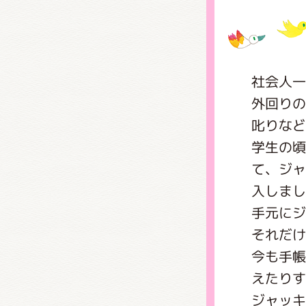
グッズ
社会人一
外回りの
ミュー
叱りなど
学生の頃
て、ジャ
おたの
入しまし
手元にジ
それだけ
チア 
今も手帳
えたりす
ジャッキ