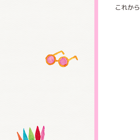
くまの
これから
くまの