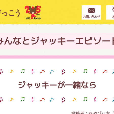
クター紹介
ス
みんなとジャッキーエピソー
フブログ
ジャッキーが一緒なら
作家紹介
プインフォメーション
投稿者：
あやぴぃち