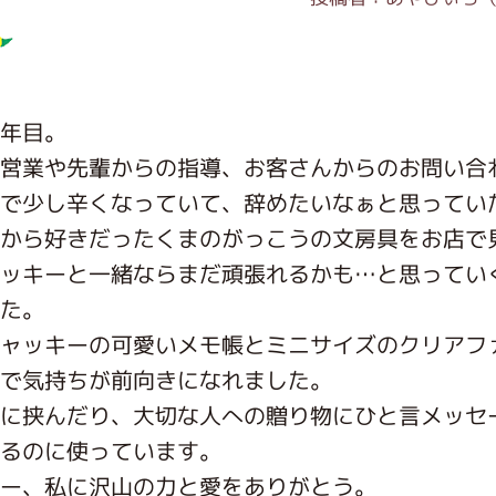
インフォメーション
年目。
営業や先輩からの指導、お客さんからのお問い合
ジカル・コンサート
で少し辛くなっていて、辞めたいなぁと思ってい
から好きだったくまのがっこうの文房具をお店で
ッキーと一緒ならまだ頑張れるかも…と思ってい
しみコンテンツ(クイズ・AR・診断・占い
た。
ャッキーの可愛いメモ帳とミニサイズのクリアフ
で気持ちが前向きになれました。
ジャッキーズ！
に挟んだり、大切な人への贈り物にひと言メッセ
るのに使っています。
ー、私に沢山の力と愛をありがとう。