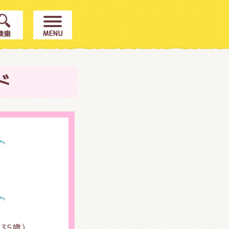
ド
（
35
歳）