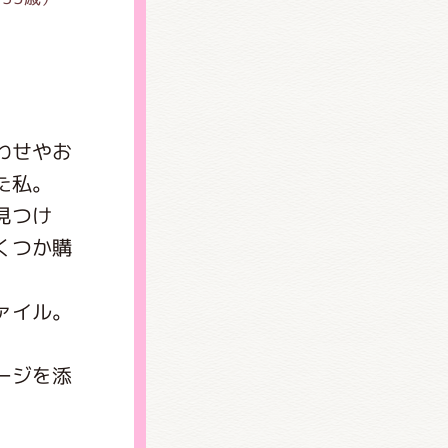
わせやお
た私。
見つけ
くつか購
)
ァイル。
ージを添