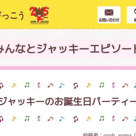
クター紹介
ス
みんなとジャッキーエピソー
フブログ
ジャッキーのお誕生日パーティ
作家紹介
プインフォメーション
投稿者：
pooh_mama