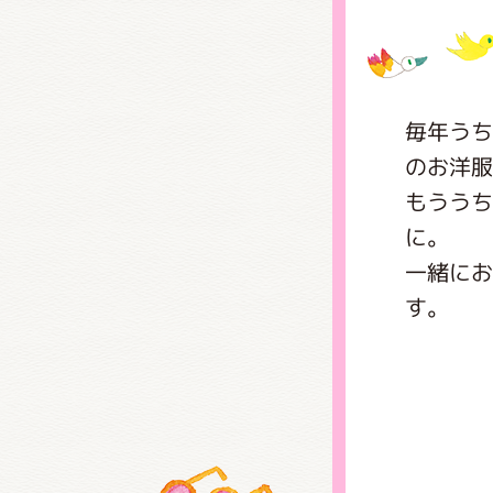
グッズ
毎年うち
のお洋服
ミュー
もううち
に。
一緒にお
おたの
す。
チア 