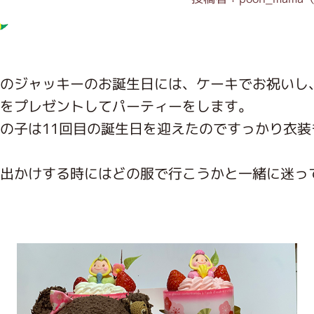
インフォメーション
のジャッキーのお誕生日には、ケーキでお祝いし
をプレゼントしてパーティーをします。
ジカル・コンサート
の子は11回目の誕生日を迎えたのですっかり衣装
出かけする時にはどの服で行こうかと一緒に迷っ
しみコンテンツ(クイズ・AR・診断・占い
ジャッキーズ！