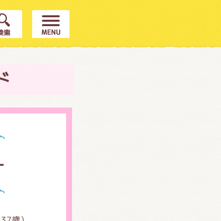
ド
ー
（
37
歳）