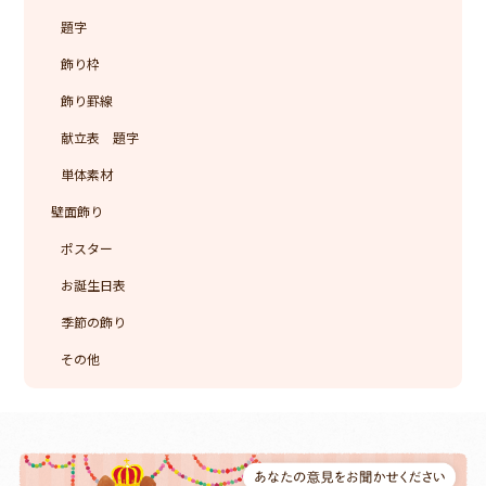
題字
飾り枠
飾り罫線
献立表 題字
単体素材
壁面飾り
ポスター
お誕生日表
季節の飾り
その他