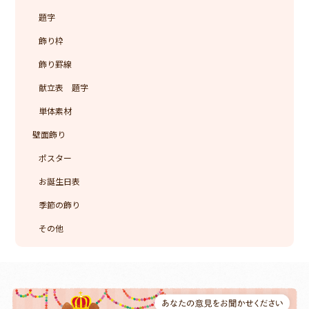
題字
飾り枠
飾り罫線
献立表 題字
単体素材
壁面飾り
ポスター
お誕生日表
季節の飾り
その他