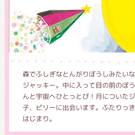
グッズインフォメーション
ミュージカル・コンサート
森でふしぎなとんがりぼうしみたい
おたのしみコンテンツ(クイズ・A
ジャッキー。中に入って目の前のぼ
んと宇宙へひとっとび！月についた
子、ビリーに出会います。ふたりっ
チア ジャッキーズ！
はじまり。