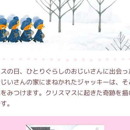
インフォメーション
ジカル・コンサート
マスの日、ひとりぐらしのおじいさんに出会っ
しみコンテンツ(クイズ・AR・診断・占い
おじいさんの家にまねかれたジャッキーは、そ
真をみつけます。クリスマスに起きた奇跡を描
です。
ジャッキーズ！