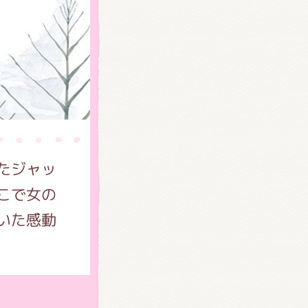
たジャッ
)
こで女の
いた感動