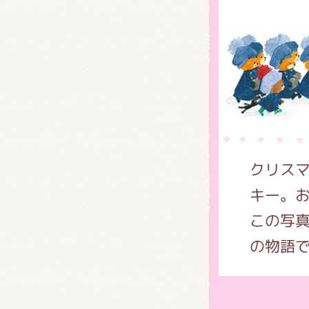
グッズ
ミュー
クリス
おたの
キー。
この写
の物語
チア 