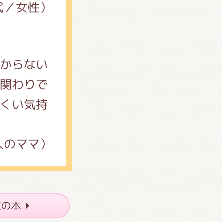
代／女性）
からない
関わりで
くい気持
人のママ）