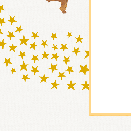
グッズ
ミュー
おたの
チア 