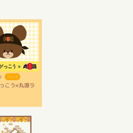
7
ニュース
っこう×丸源ラ