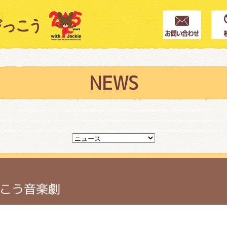
クター紹介
ス
NEWS
Warning
: Undefined array key 0 in
/var/www/vhosts/the-bears-school.com/html/wp-content/themes/bears-school/single.php
on line
10
フブログ
Warning
: Attempt to read property "cat_name" on null in
/var/www/vhosts/the-bears-school.com/html/wp-content/themes/bears-school/single.php
on line
11
Warning
: Attempt to read property "slug" on null in
/var/www/vhosts/the-bears-school.com/html/wp-content/themes/bears-school/single.php
on line
12
作家紹介
こう音楽劇
プインフォメーション