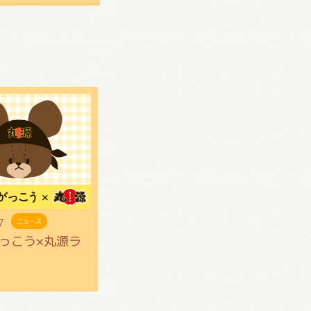
7
ニュース
っこう×丸源ラ