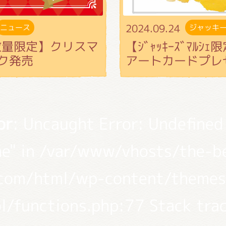
2024.09.24
ニュース
ジャッキ
【数量限定】クリスマ
【ｼﾞｬｯｷｰｽﾞﾏﾙｼ
ク発売
アートカードプレ
or
: Uncaught Error: Undefined
e" in /var/www/vhosts/the-b
.com/html/wp-content/themes
l/functions.php:77 Stack tra