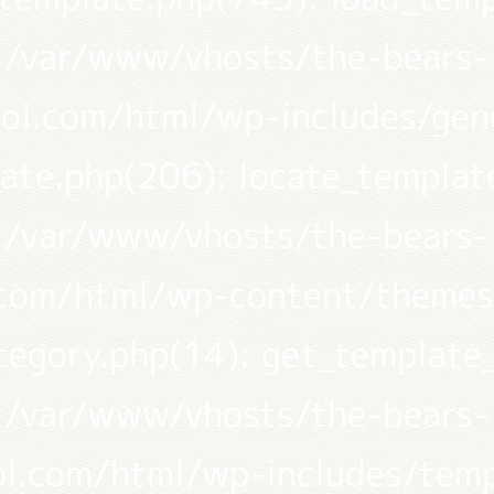
/var/www/vhosts/the-bears-
ol.com/html/wp-includes/gen
ate.php(206): locate_templat
/var/www/vhosts/the-bears-
.com/html/wp-content/themes
tegory.php(14): get_template
/var/www/vhosts/the-bears-
ol.com/html/wp-includes/temp