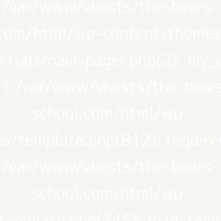
/var/www/vhosts/the-bears-
.com/html/wp-content/themes
rtials/navi-pager.php(2): my_
1 /var/www/vhosts/the-bear
school.com/html/wp-
s/template.php(812): require('
/var/www/vhosts/the-bears-
school.com/html/wp-
/template.php(745): load_temp