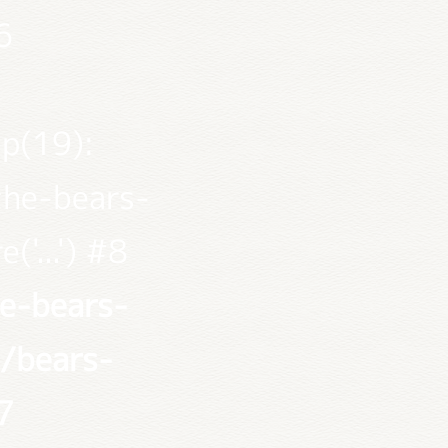
6
p(19):
the-bears-
'...') #8
e-bears-
/bears-
7