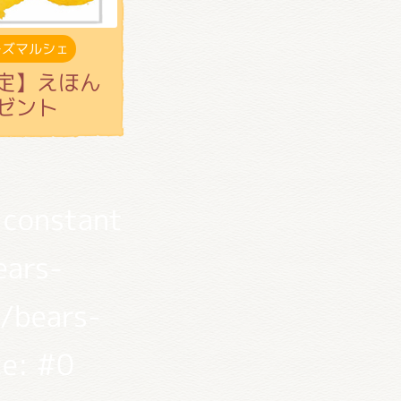
ーズマルシェ
ｪ限定】えほん
ゼント
 constant
ears-
/bears-
ce: #0