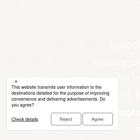
schoo
require_o
school.c
{main} 
school