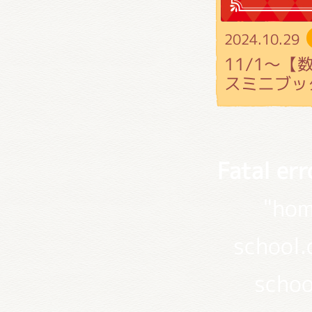
2024.10.29
11/1～
スミニブッ
Fatal err
"hom
school
schoo