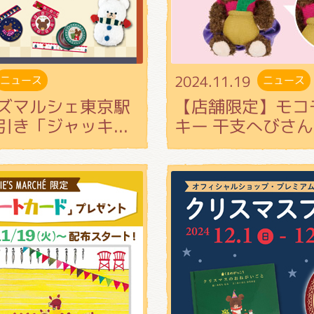
2024.11.19
ニュース
ニュース
ズマルシェ東京駅
【店舗限定】モコ
き「ジャッキ...
キー 干支へびさん