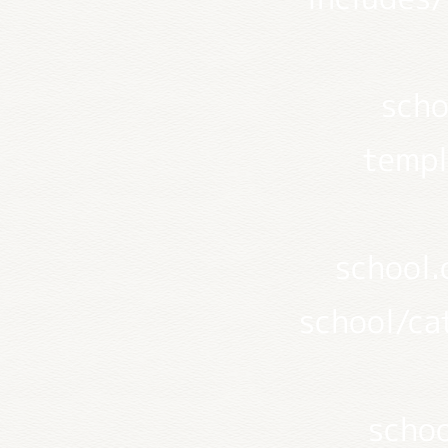
scho
templ
school
school/ca
scho