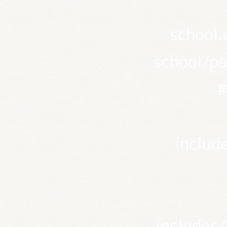
school
school/pa
#
include
includes