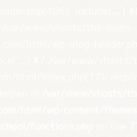
loader.php(106): include('...') #
/var/www/vhosts/the-bears-
l.com/html/wp-blog-header.ph
nce('...') #7 /var/www/vhosts/
om/html/index.php(17): require(
thrown in
/var/www/vhosts/th
.com/html/wp-content/themes
school/functions.php
on line
7