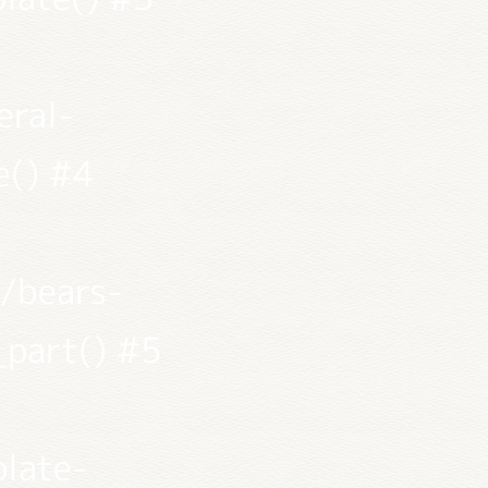
eral-
e() #4
/bears-
_part() #5
late-