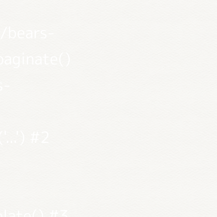
/bears-
paginate()
s-
...') #2
late() #3