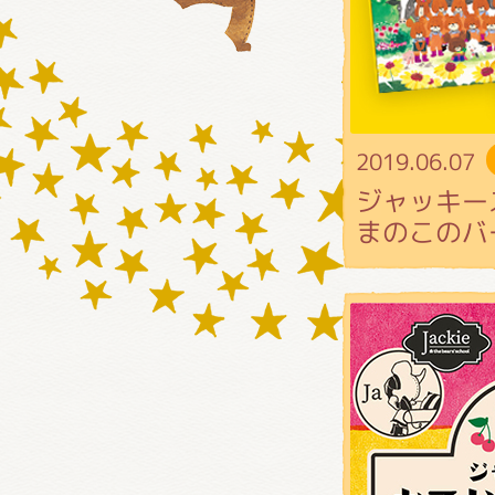
グッズ
2019.06.07
ミュー
ジャッキー
まのこのバー
おたの
チア 