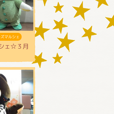
ーズマルシェ
シェ☆３月
)