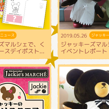
インフォメーション
2019.05.26
ニュース
ジャッキ
ジカル・コンサート
ズマルシェで、く
ジャッキーズマル
スデイポスト...
イベントレポート
しみコンテンツ(クイズ・AR・診断・占い
ジャッキーズ！