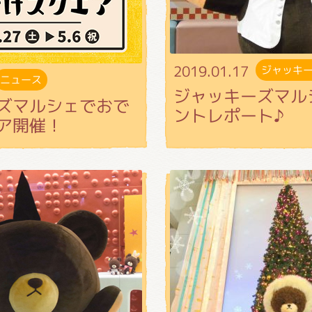
がっこう しょくいんしつ
がっこう 家庭科部
2019.01.17
ジャッキ
ニュース
ジャッキーズマル
ズマルシェでおで
ントレポート♪
ア開催！