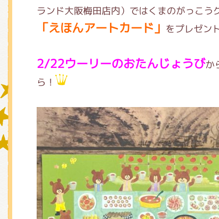
ランド大阪梅田店内）では
くまのがっこう
「えほんアートカード」
をプレゼン
グッズインフォメーション
2/22ウーリーのおたんじょうび
か
ら！
ミュージカル・コンサート
おたのしみコンテンツ(クイズ・A
チア ジャッキーズ！