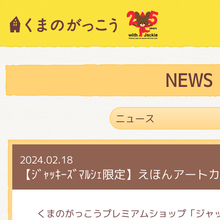
キャラクター紹介
ニュース
NEWS
スタッフブログ
2024.02.18
絵本・作家紹介
【ｼﾞｬｯｷｰｽﾞﾏﾙｼｪ限定】えほんアー
ショップインフォメーション
くまのがっこうプレミアムショップ「ジャ