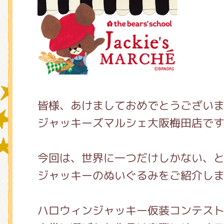
グッズインフォメーション
ミュージカル・コンサート
皆様、あけましておめでとうござい
ジャッキーズマルシェ大阪梅田店で
おたのしみコンテンツ(クイズ・A
今回は、世界に一つだけしかない、
ジャッキーのぬいぐるみをご紹介し
チア ジャッキーズ！
ハロウィンジャッキー仮装コンテス