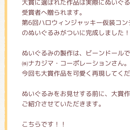
くまのがっこう しょくいんしつ
大賞に選ばれた作品は実際にぬいぐ
受賞者へ贈られます。
第6回ハロウィンジャッキー仮装コン
くまのがっこう 家庭科部
のぬいぐるみがついに完成しました
ぬいぐるみの製作は、ビーンドール
㈱ナカジマ・コーポレーションさん
今回も大賞作品を可愛く再現してく
ぬいぐるみをお見せする前に、大賞
ご紹介させていただきます。
こちらです！！