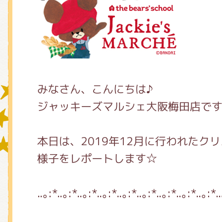
グッズインフォメーション
ミュージカル・コンサート
みなさん、こんにちは♪
ジャッキーズマルシェ大阪梅田店で
おたのしみコンテンツ(クイズ・A
本日は、2019年12月に行われたク
様子をレポートします☆
チア ジャッキーズ！
..｡:*..｡:*..｡:*..｡:*..｡:*..｡:*..｡:*..｡:*..｡:*.