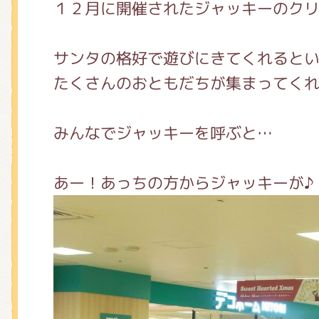
くまのがっこう しょくいんしつ
１２月に開催されたジャッキーのク
サンタの格好で遊びにきてくれると
くまのがっこう 家庭科部
たくさんのおともだちが集まってく
みんなでジャッキーを呼ぶと…
あー！あっちの方からジャッキーが♪