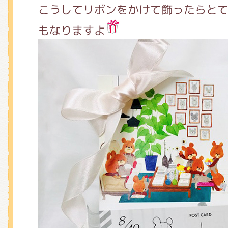
くまのがっこう しょくいんしつ
こうしてリボンをかけて飾ったらと
もなりますよ
くまのがっこう 家庭科部