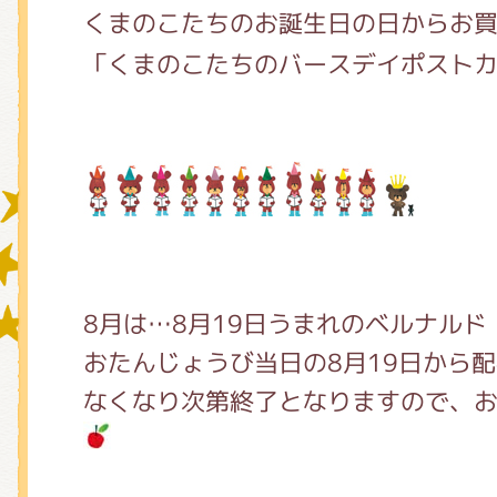
くまのこたちのお誕生日の日からお
「くまのこたちのバースデイポスト
グッズインフォメーション
ミュージカル・コンサート
おたのしみコンテンツ(クイズ・A
8月は…8月19日うまれのベルナルド
おたんじょうび当日の8月19日から
チア ジャッキーズ！
なくなり次第終了となりますので、