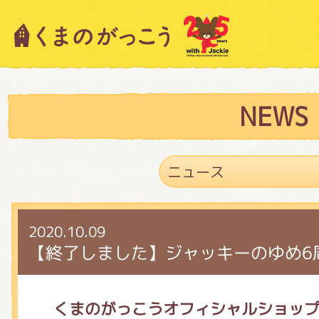
キャラクター紹介
ニュース
NEWS
スタッフブログ
2020.10.09
絵本・作家紹介
【終了しました】ジャッキーのゆめ6
ショップインフォメーション
くまのがっこうオフィシャルショッ