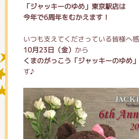
「ジャッキーのゆめ」東京駅店は
今年で6周年をむかえます！
グッズインフォメーション
いつも支えてくださっている皆様へ
10月23日（金）
から
ミュージカル・コンサート
くまのがっこう「ジャッキーのゆめ」
す♪
おたのしみコンテンツ(クイズ・A
チア ジャッキーズ！