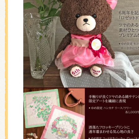
くまのがっこう しょくいんしつ
くまのがっこう 家庭科部