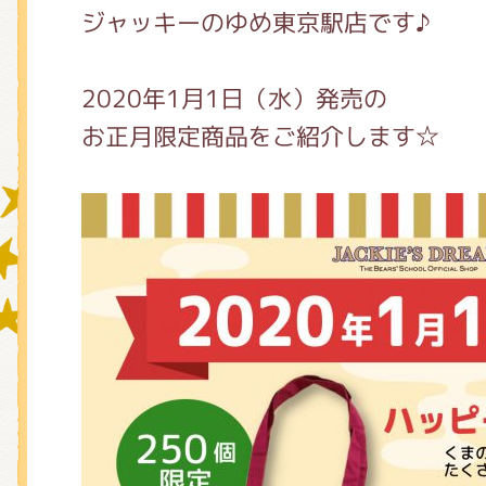
ジャッキーのゆめ東京駅店です♪
グッズインフォメーション
2020年1月1日（水）発売の
お正月限定商品をご紹介します☆
ミュージカル・コンサート
おたのしみコンテンツ(クイズ・A
チア ジャッキーズ！