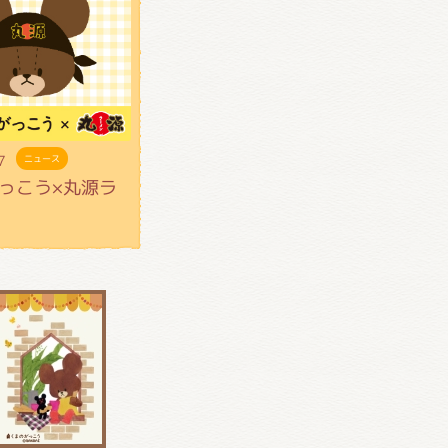
7
ニュース
っこう×丸源ラ