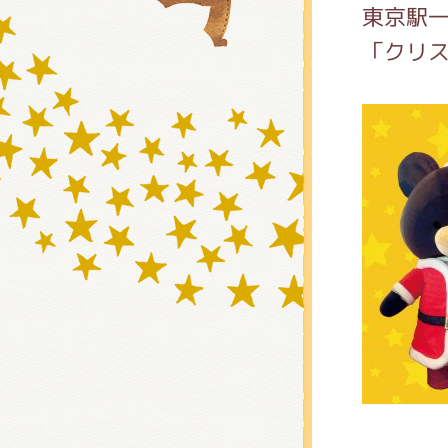
東京駅
「クリ
グッズ
ミュー
おたの
チア 