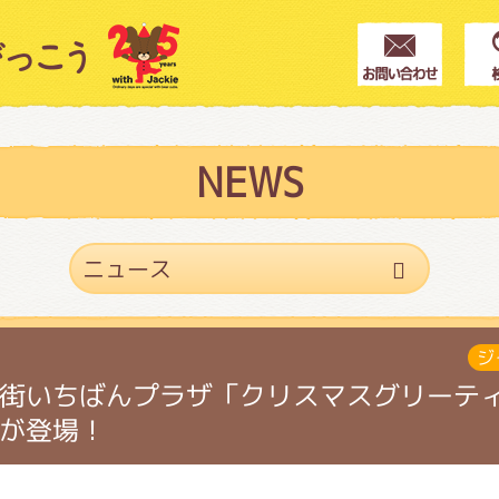
クター紹介
ス
NEWS
フブログ
ジ
作家紹介
街いちばんプラザ「クリスマスグリーテ
が登場！
プインフォメーション