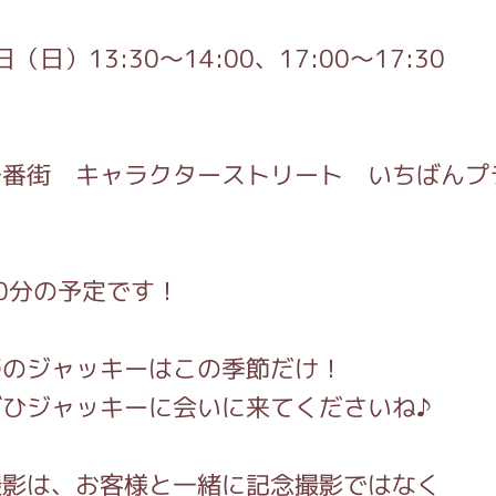
がっこう しょくいんしつ
】
日（日）13:30～14:00、17:00～17:30
がっこう 家庭科部
】
一番街 キャラクターストリート いちばんプ
0分の予定です！
姿のジャッキーはこの季節だけ！
ぜひジャッキーに会いに来てくださいね♪
撮影は、お客様と一緒に記念撮影ではなく