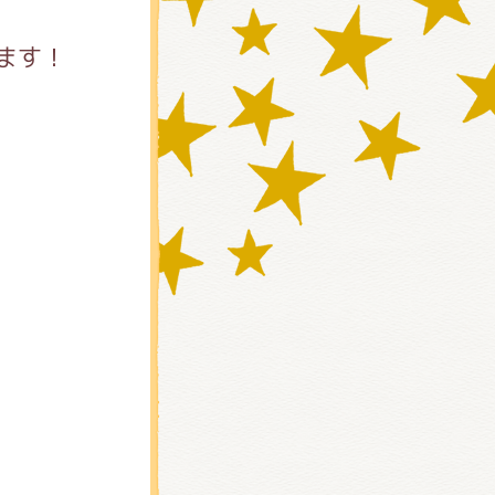
ます！
)