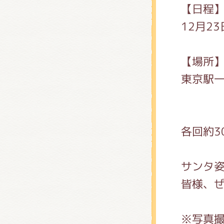
くまの
【日程
12月23
くまの
【場所
東京駅
各回約3
サンタ
皆様、
※写真