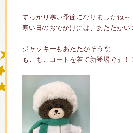
すっかり寒い季節になりましたね～
グッズインフォメーション
寒い日のおでかけには、あたたかい
ジャッキーもあたたかそうな
ミュージカル・コンサート
もこもこコートを着て新登場です！
おたのしみコンテンツ(クイズ・A
チア ジャッキーズ！