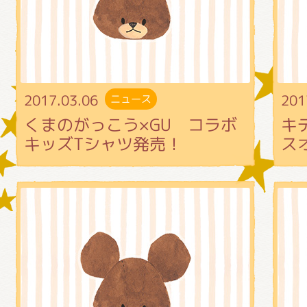
グッズインフォメーション
2017.03.06
201
ニュース
ミュージカル・コンサート
くまのがっこう×GU コラボ
キ
キッズTシャツ発売！
ス
おたのしみコンテンツ(クイズ・A
チア ジャッキーズ！