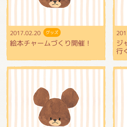
くまのがっこう しょくいんしつ
くまのがっこう 家庭科部
2017.02.20
201
グッズ
絵本チャームづくり開催！
ジ
行