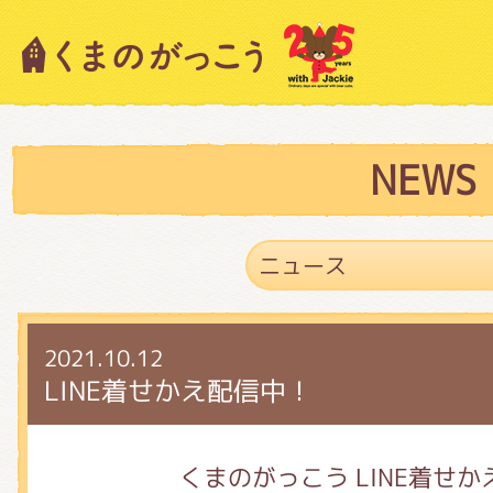
キャラクター紹介
ニュース
NEWS
スタッフブログ
2021.10.12
絵本・作家紹介
LINE着せかえ配信中！
ショップインフォメーション
くまのがっこう LINE着せか