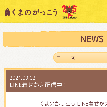
キャラクター紹介
ニュース
NEWS
スタッフブログ
2021.09.02
絵本・作家紹介
LINE着せかえ配信中！
ショップインフォメーション
くまのがっこう LINE着せか