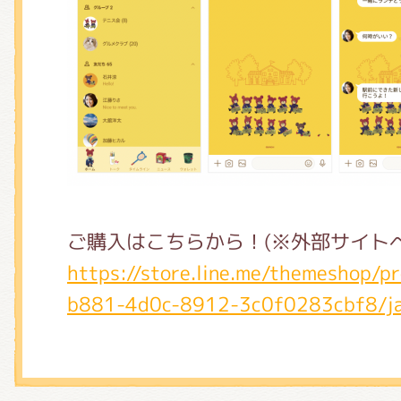
ご購入はこちらから！(※外部サイト
https://store.line.me/themeshop/
b881-4d0c-8912-3c0f0283cbf8/j