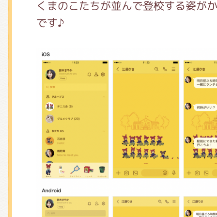
くまのがっこう しょくいんしつ
くまのこたちが並んで登校する姿が
です♪
くまのがっこう 家庭科部