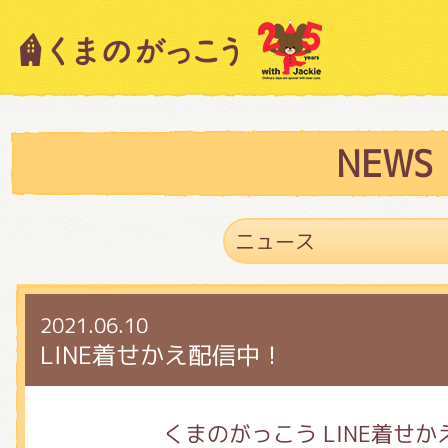
キャラクター紹介
ニュース
NEWS
スタッフブログ
2021.06.10
絵本・作家紹介
LINE着せかえ配信中！
ショップインフォメーション
くまのがっこう LINE着せか