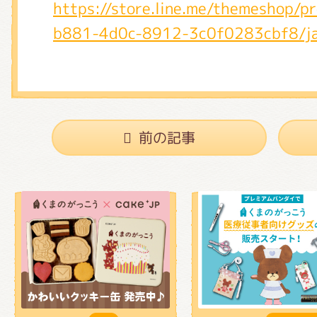
https://store.line.me/themeshop/
b881-4d0c-8912-3c0f0283cbf8/j
前の記事